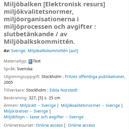
Miljöbalken
[Elektronisk resurs]
miljökvalitetsnormer,
miljöorganisationerna i
miljöprocessen och avgifter :
slutbetänkande /
av
Miljöbalkskommittén.
Av:
Sverige. Miljöbalkskommittén
[aut]
Materialtyp:
Text
Språk:
Svenska
Utgivningsuppgift:
Stockholm :
Fritzes offentliga publikationer,
2005
Tillverkare:
Stockholm :
Edita Norstedt
Beskrivning:
327, [5] s. 25 cm
Ämnen:
Miljörätt -- Sverige
Miljökvalitetsnormer -- Sverige
Miljörörelser -- Sverige
Miljötillsyn -- taxor och avgifter -- Sverige
Onlineresurser:
Online access
Online access