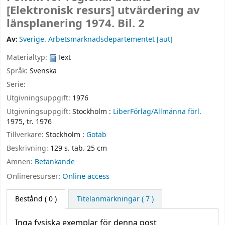
[Elektronisk resurs]
utvärdering av
länsplanering 1974. Bil. 2
Av:
Sverige. Arbetsmarknadsdepartementet
[aut]
Materialtyp:
Text
Språk:
Svenska
Serie:
Utgivningsuppgift:
1976
Utgivningsuppgift:
Stockholm :
LiberFörlag/Allmänna förl.
1975, tr. 1976
Tillverkare:
Stockholm :
Gotab
Beskrivning:
129 s. tab. 25 cm
Ämnen:
Betänkande
Onlineresurser:
Online access
Bestånd
( 0 )
Titelanmärkningar ( 7 )
Inga fysiska exemplar för denna post