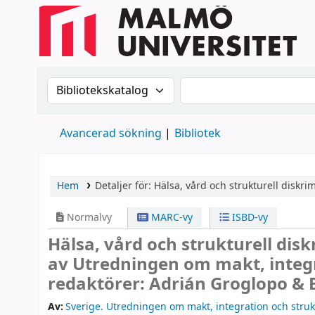
Sök i katalogen efter:
Sök i katalogen
Avancerad sökning
Bibliotek
Hem
Detaljer för:
Hälsa, vård och strukturell diskri
Normalvy
MARC-vy
ISBD-vy
Hälsa, vård och strukturell dis
av Utredningen om makt, integra
redaktörer: Adrián Groglopo &
Av:
Sverige. Utredningen om makt, integration och struk