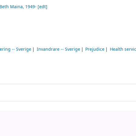
 Beth Maina
, 1949-
[edt]
ering -- Sverige
Invandrare -- Sverige
Prejudice
Health servi