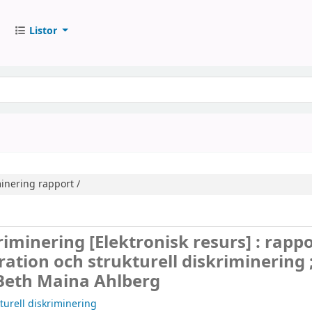
Listor
minering
rapport /
kriminering
[Elektronisk resurs] :
rappo
tion och strukturell diskriminering 
 Beth Maina Ahlberg
turell diskriminering