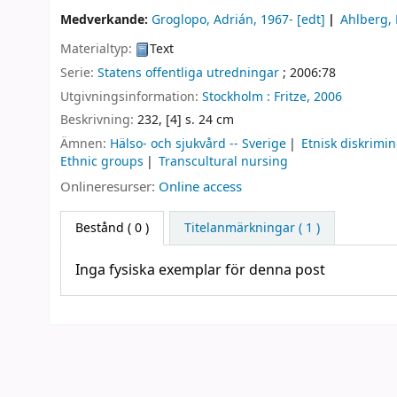
Medverkande:
Groglopo, Adrián
, 1967-
[edt]
Ahlberg,
Materialtyp:
Text
Serie:
Statens offentliga utredningar
; 2006:78
Utgivningsinformation:
Stockholm :
Fritze,
2006
Beskrivning:
232, [4] s. 24 cm
Ämnen:
Hälso- och sjukvård -- Sverige
Etnisk diskrimin
Ethnic groups
Transcultural nursing
Onlineresurser:
Online access
Bestånd
( 0 )
Titelanmärkningar ( 1 )
Inga fysiska exemplar för denna post