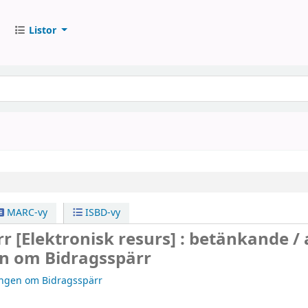
Listor
MARC-vy
ISBD-vy
rr
[Elektronisk resurs] :
betänkande /
n om Bidragsspärr
ingen om Bidragsspärr