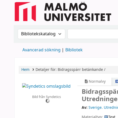
Sök i katalogen efter:
Sök i katalogen
Avancerad sökning
Bibliotek
Hem
Detaljer för:
Bidragsspärr
betänkande /
Normalvy
Bidragsspä
Bild från Syndetics
Utredninge
Av:
Sverige. Utredn
Materialtyp:
Text