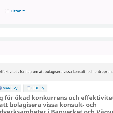
Listor
fektivitet :
förslag om att bolagisera vissa konsult- och entrepre
MARC-vy
ISBD-vy
g för ökad konkurrens och effektivitet
att bolagisera vissa konsult- och
dverksamheter i Banverket och Vägve