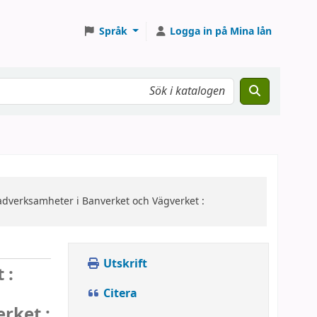
Språk
Logga in på Mina lån
nadverksamheter i Banverket och Vägverket :
Utskrift
 :
Citera
rket :