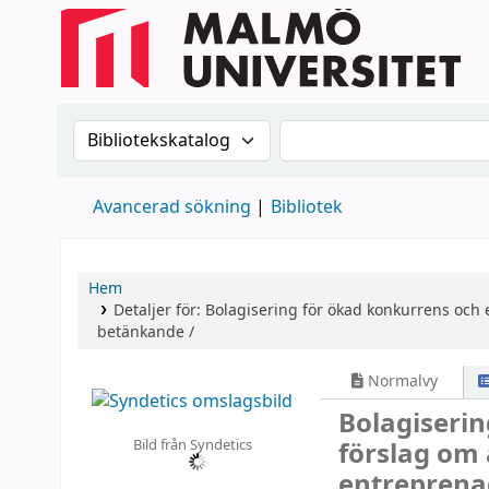
Sök i katalogen efter:
Sök i katalogen
Avancerad sökning
Bibliotek
Hem
Detaljer för:
Bolagisering för ökad konkurrens och ef
betänkande /
Normalvy
Bolagiserin
Bild från Syndetics
förslag om 
entreprena