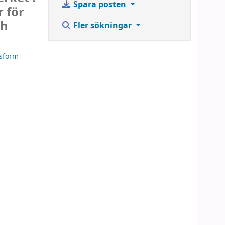
Spara posten
 för
ch
Fler sökningar
gsform