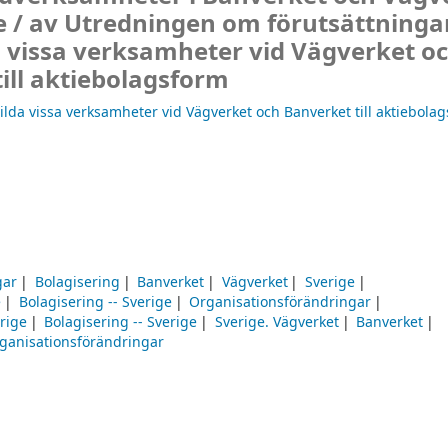
e /
av Utredningen om förutsättningar
a vissa verksamheter vid Vägverket o
ill aktiebolagsform
ilda vissa verksamheter vid Vägverket och Banverket till aktiebola
gar
Bolagisering
Banverket
Vägverket
Sverige
e
Bolagisering -- Sverige
Organisationsförändringar
rige
Bolagisering -- Sverige
Sverige. Vägverket
Banverket
rganisationsförändringar