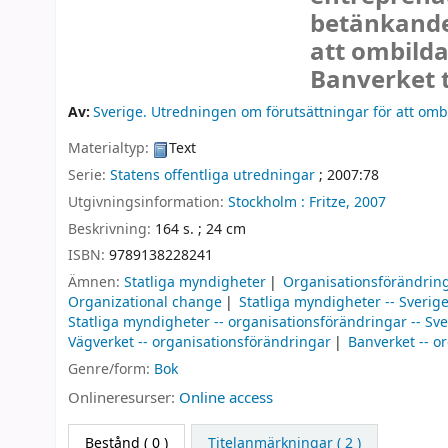
betänkand
att ombild
Banverket t
Av:
Sverige. Utredningen om förutsättningar för att omb
Materialtyp:
Text
Serie:
Statens offentliga utredningar
; 2007:78
Utgivningsinformation:
Stockholm :
Fritze,
2007
Beskrivning:
164 s. ; 24 cm
ISBN:
9789138228241
Ämnen:
Statliga myndigheter
Organisationsförändrin
Organizational change
Statliga myndigheter -- Sverig
Statliga myndigheter -- organisationsförändringar -- Sve
Vägverket -- organisationsförändringar
Banverket -- o
Genre/form:
Bok
Onlineresurser:
Online access
Bestånd
( 0 )
Titelanmärkningar ( 2 )