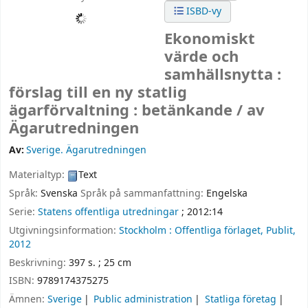
ISBD-vy
Ekonomiskt
värde och
samhällsnytta :
förslag till en ny statlig
ägarförvaltning : betänkande /
av
Ägarutredningen
Av:
Sverige. Ägarutredningen
Materialtyp:
Text
Språk:
Svenska
Språk på sammanfattning:
Engelska
Serie:
Statens offentliga utredningar
; 2012:14
Utgivningsinformation:
Stockholm :
Offentliga förlaget, Publit,
2012
Beskrivning:
397 s. ; 25 cm
ISBN:
9789174375275
Ämnen:
Sverige
Public administration
Statliga företag