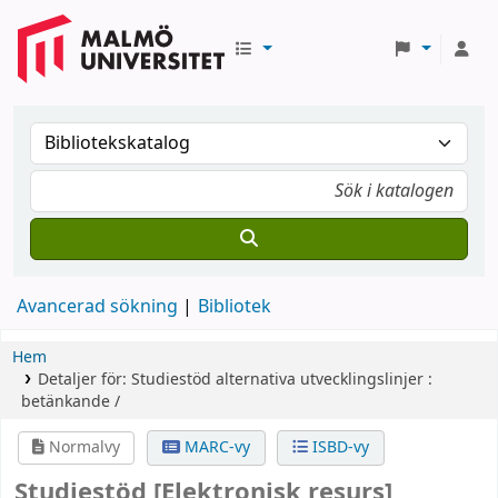
Avancerad sökning
Bibliotek
Hem
Detaljer för:
Studiestöd
alternativa utvecklingslinjer :
betänkande /
Normalvy
MARC-vy
ISBD-vy
Studiestöd
[Elektronisk resurs]