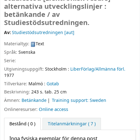
alternativa utvecklingslinjer :
betänkande /
av
Studiestödsutredningen.
Av:
Studiestödsutredningen
[aut]
Materialtyp:
Text
Språk:
Svenska
Serie:
Utgivningsuppgift:
Stockholm :
LiberFörlag/Allmänna förl.
1977
Tillverkare:
Malmö :
Gotab
Beskrivning:
243 s. tab. 25 cm
Ämnen:
Betänkande
Training support: Sweden
Onlineresurser:
Online access
Bestånd
( 0 )
Titelanmärkningar ( 7 )
Inga fysiska exemplar för denna post