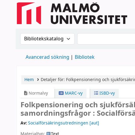
Sök i katalogen efter:
Sök i katalogen
Avancerad sökning
Bibliotek
Hem
Detaljer för:
Folkpensionering och sjukförsäkr
Normalvy
MARC-vy
ISBD-vy
Folkpensionering och sjukförs
samordningsfrågor : Socialför
Av:
Socialförsäkringsutredningen
[aut]
Materialtyp:
Text