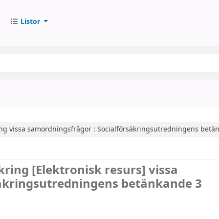
Listor
ing
vissa samordningsfrågor : Socialförsäkringsutredningens betä
äkring
[Elektronisk resurs]
vissa
säkringsutredningens betänkande 3