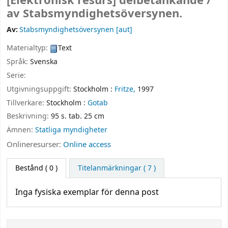
[Elektronisk resurs]
delbetänkande /
av Stabsmyndighetsöversynen.
Av:
Stabsmyndighetsöversynen
[aut]
Materialtyp:
Text
Språk:
Svenska
Serie:
Utgivningsuppgift:
Stockholm :
Fritze,
1997
Tillverkare:
Stockholm :
Gotab
Beskrivning:
95 s. tab. 25 cm
Ämnen:
Statliga myndigheter
Onlineresurser:
Online access
Bestånd
( 0 )
Titelanmärkningar ( 7 )
Inga fysiska exemplar för denna post