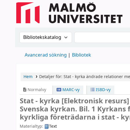
Sök i katalogen efter:
Sök i katalogen
Avancerad sökning
Bibliotek
Hem
Detaljer för:
Stat - kyrka
ändrade relationer me
Normalvy
MARC-vy
ISBD-vy
Stat - kyrka
[Elektronisk resurs
Svenska kyrkan. Bil. 1 Kyrkans 
kyrkliga företrädarna i stat - 
Materialtyp:
Text