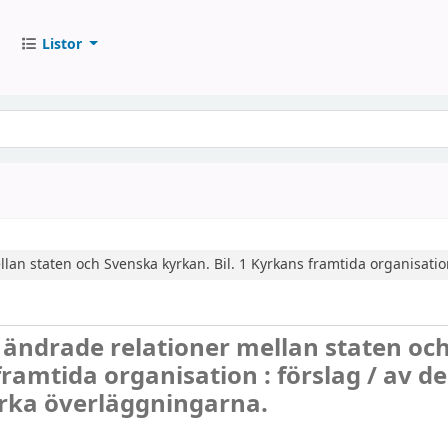
Listor
llan staten och Svenska kyrkan.
Bil. 1
Kyrkans framtida organisation
]
ändrade relationer mellan staten oc
framtida organisation : förslag /
av de
kyrka överläggningarna.