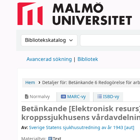
Sök i katalogen efter:
Sök i katalogen
Avancerad sökning
Bibliotek
Hem
Detaljer för:
Betänkande
6
Redogörelse för ar
Normalvy
MARC-vy
ISBD-vy
Betänkande
[Elektronisk resurs
kroppssjukhusens vårdavdelni
Av:
Sverige Statens sjukhusutredning av år 1943
[aut]
Materialtyp:
Text