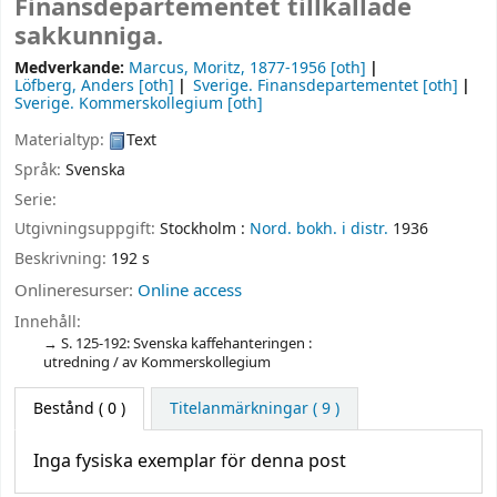
Finansdepartementet tillkallade
sakkunniga.
Medverkande:
Marcus, Moritz
, 1877-1956
[oth]
Löfberg, Anders
[oth]
Sverige. Finansdepartementet
[oth]
Sverige. Kommerskollegium
[oth]
Materialtyp:
Text
Språk:
Svenska
Serie:
Utgivningsuppgift:
Stockholm :
Nord. bokh. i distr.
1936
Beskrivning:
192 s
Onlineresurser:
Online access
Innehåll:
S. 125-192: Svenska kaffehanteringen :
utredning / av Kommerskollegium
Bestånd
( 0 )
Titelanmärkningar ( 9 )
Inga fysiska exemplar för denna post