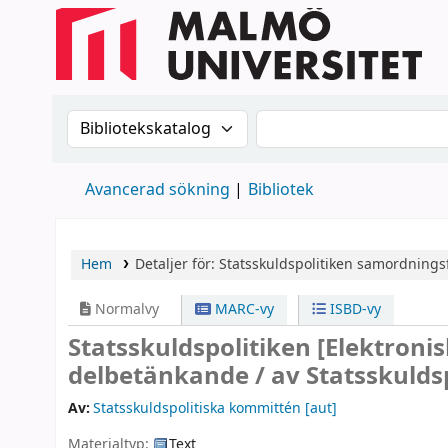
Sök i katalogen efter:
Sök i katalogen
Avancerad sökning
Bibliotek
Hem
Detaljer för:
Statsskuldspolitiken
samordningsf
Normalvy
MARC-vy
ISBD-vy
Statsskuldspolitiken
[Elektroni
delbetänkande /
av Statsskulds
Av:
Statsskuldspolitiska kommittén
[aut]
Materialtyp:
Text