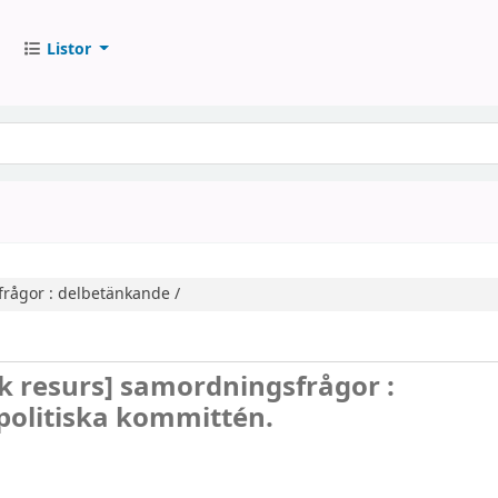
Listor
rågor : delbetänkande /
sk resurs]
samordningsfrågor :
politiska kommittén.