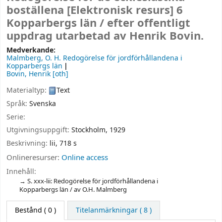
boställena
[Elektronisk resurs]
6
Kopparbergs län /
efter offentligt
uppdrag utarbetad av Henrik Bovin.
Medverkande:
Malmberg, O. H
. Redogörelse för jordförhållandena i
Kopparbergs län
Bovin, Henrik
[oth]
Materialtyp:
Text
Språk:
Svenska
Serie:
Utgivningsuppgift:
Stockholm,
1929
Beskrivning:
lii, 718 s
Onlineresurser:
Online access
Innehåll:
S. xxx-lii: Redogörelse för jordförhållandena i
Kopparbergs län / av O.H. Malmberg
Bestånd
( 0 )
Titelanmärkningar ( 8 )