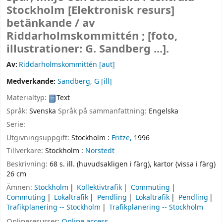
Stockholm
[Elektronisk resurs]
betänkande /
av
Riddarholmskommittén ; [foto,
illustrationer: G. Sandberg ...].
Av:
Riddarholmskommittén
[aut]
Medverkande:
Sandberg, G
[ill]
Materialtyp:
Text
Språk:
Svenska
Språk på sammanfattning:
Engelska
Serie:
Utgivningsuppgift:
Stockholm :
Fritze,
1996
Tillverkare:
Stockholm :
Norstedt
Beskrivning:
68 s. ill. (huvudsakligen i färg), kartor (vissa i färg)
26 cm
Ämnen:
Stockholm
Kollektivtrafik
Commuting
Commuting
Lokaltrafik
Pendling
Lokaltrafik
Pendling
Trafikplanering -- Stockholm
Trafikplanering -- Stockholm
Onlineresurser:
Online access