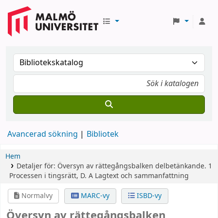
Avancerad sökning
Bibliotek
Hem
Detaljer för:
Översyn av rättegångsbalken
delbetänkande.
1
Processen i tingsrätt,
D. A
Lagtext och sammanfattning
Normalvy
MARC-vy
ISBD-vy
Översyn av rättegångsbalken