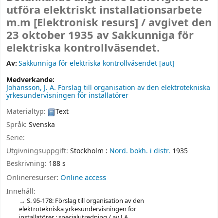
utföra elektriskt installationsarbete
m.m
[Elektronisk resurs] /
avgivet den
23 oktober 1935 av Sakkunniga för
elektriska kontrollväsendet.
Av:
Sakkunniga för elektriska kontrollväsendet
[aut]
Medverkande:
Johansson, J. A
. Förslag till organisation av den elektrotekniska
yrkesundervisningen för installatörer
Materialtyp:
Text
Språk:
Svenska
Serie:
Utgivningsuppgift:
Stockholm :
Nord. bokh. i distr.
1935
Beskrivning:
188 s
Onlineresurser:
Online access
Innehåll:
S. 95-178: Förslag till organisation av den
elektrotekniska yrkesundervisningen för
installatörer : specialutredning / av J.A.