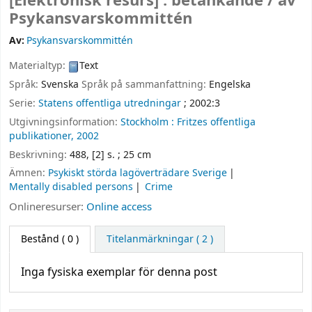
[Elektronisk resurs] :
betänkande /
av
Psykansvarskommittén
Av:
Psykansvarskommittén
Materialtyp:
Text
Språk:
Svenska
Språk på sammanfattning:
Engelska
Serie:
Statens offentliga utredningar
; 2002:3
Utgivningsinformation:
Stockholm :
Fritzes offentliga
publikationer,
2002
Beskrivning:
488, [2] s. ; 25 cm
Ämnen:
Psykiskt störda lagöverträdare Sverige
Mentally disabled persons
Crime
Onlineresurser:
Online access
Bestånd
( 0 )
Titelanmärkningar ( 2 )
Inga fysiska exemplar för denna post