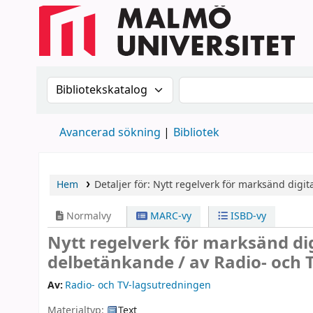
Sök i katalogen efter:
Sök i katalogen
Avancerad sökning
Bibliotek
Hem
Detaljer för:
Nytt regelverk för marksänd digita
Normalvy
MARC-vy
ISBD-vy
Nytt regelverk för marksänd di
delbetänkande /
av Radio- och 
Av:
Radio- och TV-lagsutredningen
Materialtyp:
Text