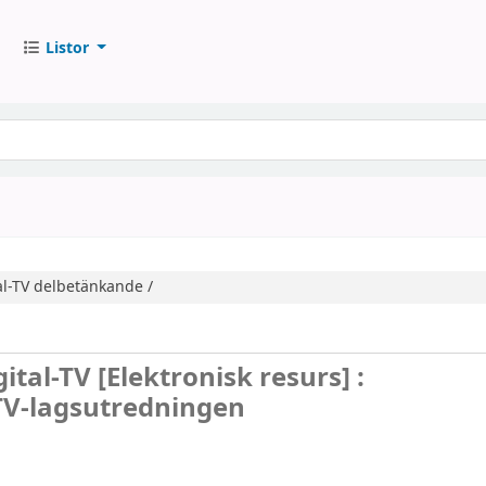
Listor
l-TV
delbetänkande /
gital-TV
[Elektronisk resurs] :
TV-lagsutredningen