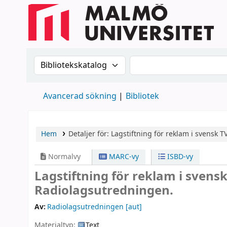
Sök i katalogen efter:
Sök i katalogen
Avancerad sökning
Bibliotek
Hem
Detaljer för:
Lagstiftning för reklam i svensk T
Normalvy
MARC-vy
ISBD-vy
Lagstiftning för reklam i svens
Radiolagsutredningen.
Av:
Radiolagsutredningen
[aut]
Materialtyp:
Text