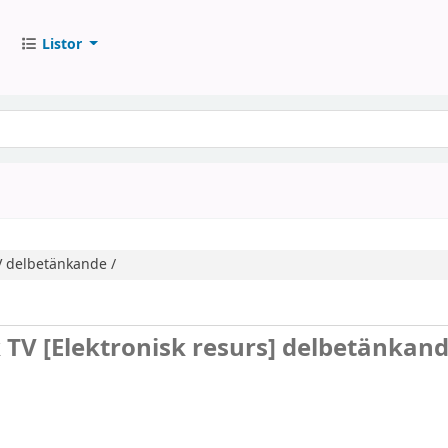
Listor
V
delbetänkande /
k TV
[Elektronisk resurs]
delbetänkand