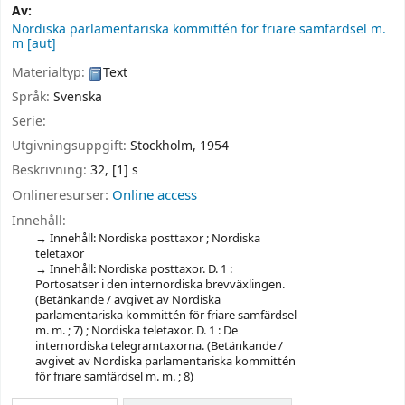
Av:
Nordiska parlamentariska kommittén för friare samfärdsel m.
m
[aut]
Materialtyp:
Text
Språk:
Svenska
Serie:
Utgivningsuppgift:
Stockholm,
1954
Beskrivning:
32, [1] s
Onlineresurser:
Online access
Innehåll:
Innehåll: Nordiska posttaxor ; Nordiska
teletaxor
Innehåll: Nordiska posttaxor. D. 1 :
Portosatser i den internordiska brevväxlingen.
(Betänkande / avgivet av Nordiska
parlamentariska kommittén för friare samfärdsel
m. m. ; 7) ; Nordiska teletaxor. D. 1 : De
internordiska telegramtaxorna. (Betänkande /
avgivet av Nordiska parlamentariska kommittén
för friare samfärdsel m. m. ; 8)