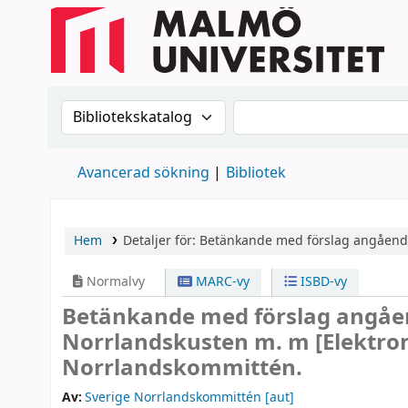
Sök i katalogen efter:
Sök i katalogen
Avancerad sökning
Bibliotek
Hem
Detaljer för:
Betänkande med förslag angåend
Normalvy
MARC-vy
ISBD-vy
Betänkande med förslag angåen
Norrlandskusten m. m
[Elektro
Norrlandskommittén.
Av:
Sverige Norrlandskommittén
[aut]