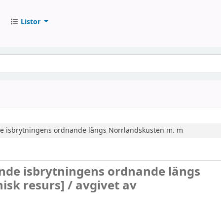
Listor
e isbrytningens ordnande längs Norrlandskusten m. m
de isbrytningens ordnande längs
nisk resurs] /
avgivet av