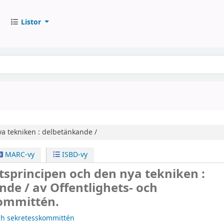
Listor
a tekniken :
delbetänkande /
MARC-vy
ISBD-vy
tsprincipen och den nya tekniken :
nde /
av Offentlighets- och
ommittén.
och sekretesskommittén