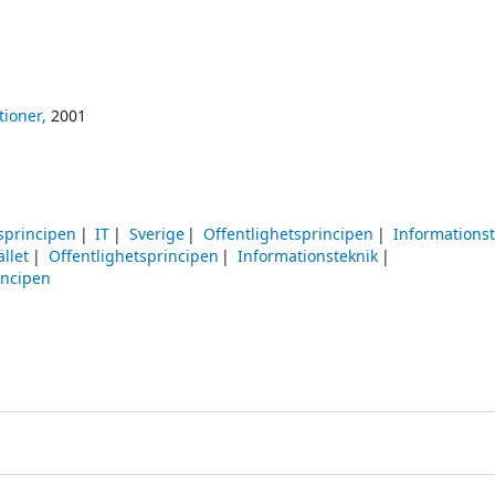
tioner,
2001
sprincipen
IT
Sverige
Offentlighetsprincipen
Informationst
llet
Offentlighetsprincipen
Informationsteknik
incipen