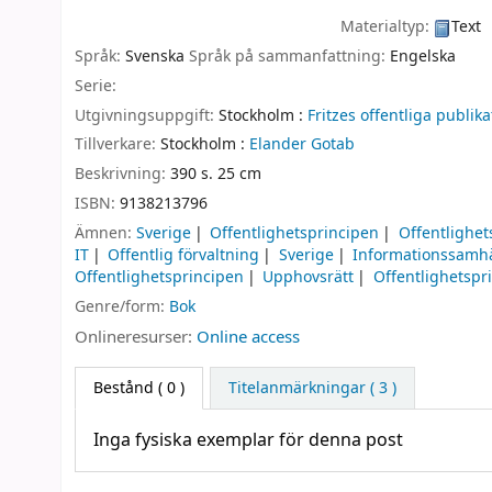
Materialtyp:
Text
Språk:
Svenska
Språk på sammanfattning:
Engelska
Serie:
Utgivningsuppgift:
Stockholm :
Fritzes offentliga publika
Tillverkare:
Stockholm :
Elander Gotab
Beskrivning:
390 s. 25 cm
ISBN:
9138213796
Ämnen:
Sverige
Offentlighetsprincipen
Offentlighet
IT
Offentlig förvaltning
Sverige
Informationssamhä
Offentlighetsprincipen
Upphovsrätt
Offentlighetspr
Genre/form:
Bok
Onlineresurser:
Online access
Bestånd
( 0 )
Titelanmärkningar ( 3 )
Inga fysiska exemplar för denna post