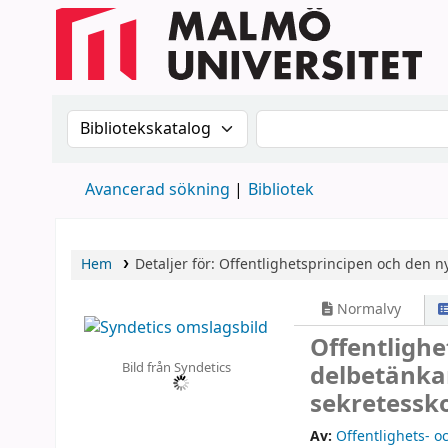
Sök i katalogen efter:
Sök i katalogen
Avancerad sökning
Bibliotek
Hem
Detaljer för:
Offentlighetsprincipen och den ny
Normalvy
Offentlighe
Bild från Syndetics
delbetänka
sekretessk
Av:
Offentlighets- 