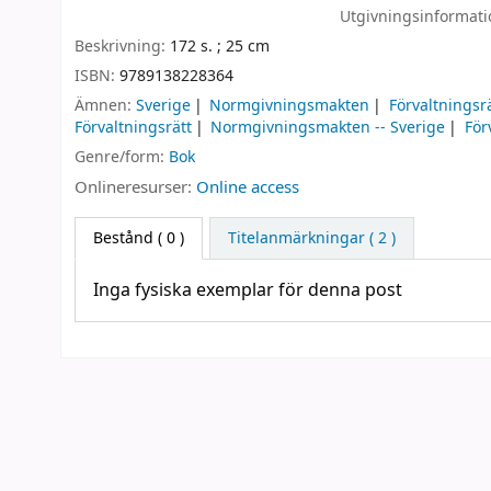
Utgivningsinformat
Beskrivning:
172 s. ; 25 cm
ISBN:
9789138228364
Ämnen:
Sverige
Normgivningsmakten
Förvaltningsr
Förvaltningsrätt
Normgivningsmakten -- Sverige
För
Genre/form:
Bok
Onlineresurser:
Online access
Bestånd
( 0 )
Titelanmärkningar ( 2 )
Inga fysiska exemplar för denna post