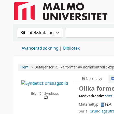
Sök i katalogen efter:
Sök i katalogen
Avancerad sökning
Bibliotek
Hem
Detaljer för:
Olika former av normkontroll :
exp
Normalvy
Olika form
Bild från Syndetics
Medverkande:
Sver
Materialtyp:
Text
Serie:
Grundlagsutr