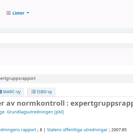
Listor
ertgruppsrapport
MARC-vy
ISBD-vy
er av normkontroll : expertgruppsrap
ige. Grundlagsutredningen
[pbl]
edningens rapport
; 8
|
Statens offentliga utredningar
; 2007:85