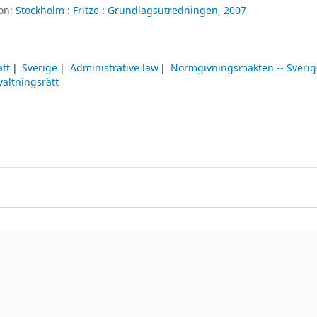
ion:
Stockholm :
Fritze :
Grundlagsutredningen,
2007
ätt
Sverige
Administrative law
Normgivningsmakten -- Sverig
valtningsrätt