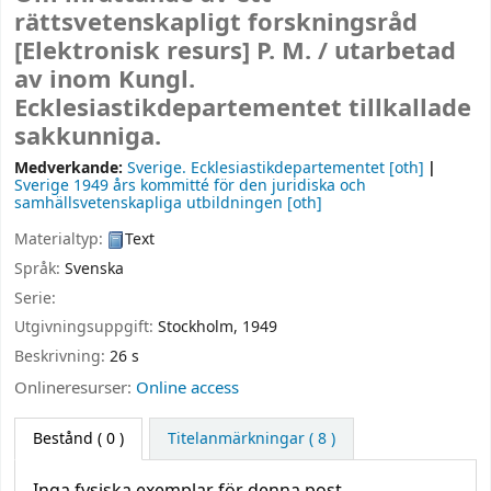
rättsvetenskapligt forskningsråd
[Elektronisk resurs]
P. M. /
utarbetad
av inom Kungl.
Ecklesiastikdepartementet tillkallade
sakkunniga.
Medverkande:
Sverige. Ecklesiastikdepartementet
[oth]
Sverige 1949 års kommitté för den juridiska och
samhällsvetenskapliga utbildningen
[oth]
Materialtyp:
Text
Språk:
Svenska
Serie:
Utgivningsuppgift:
Stockholm,
1949
Beskrivning:
26 s
Onlineresurser:
Online access
Bestånd
( 0 )
Titelanmärkningar ( 8 )
Inga fysiska exemplar för denna post