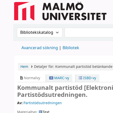
Sök i katalogen efter:
Sök i katalogen
Avancerad sökning
Bibliotek
Hem
Detaljer för:
Kommunalt partistöd
betänkande 
Normalvy
MARC-vy
ISBD-vy
Kommunalt partistöd
[Elektron
Partistödsutredningen.
Av:
Partistödsutredningen
Materialtyp:
Text