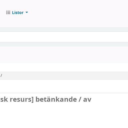
Listor
/
isk resurs]
betänkande /
av