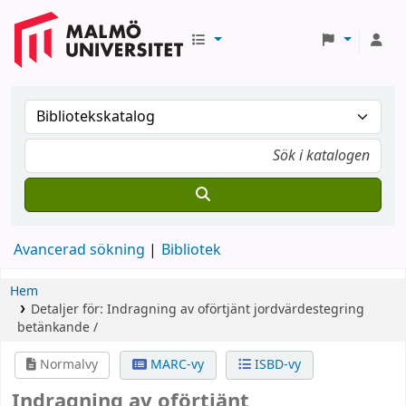
Avancerad sökning
Bibliotek
Hem
Detaljer för:
Indragning av oförtjänt jordvärdestegring
betänkande /
Normalvy
MARC-vy
ISBD-vy
Indragning av oförtjänt