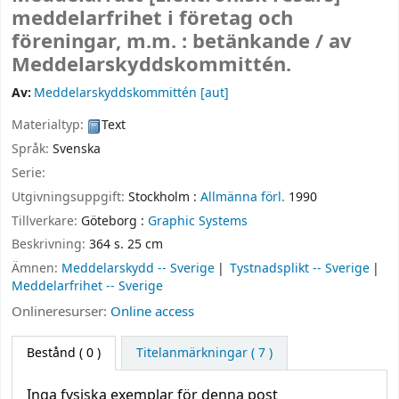
meddelarfrihet i företag och
föreningar, m.m. : betänkande /
av
Meddelarskyddskommittén.
Av:
Meddelarskyddskommittén
[aut]
Materialtyp:
Text
Språk:
Svenska
Serie:
Utgivningsuppgift:
Stockholm :
Allmänna förl.
1990
Tillverkare:
Göteborg :
Graphic Systems
Beskrivning:
364 s. 25 cm
Ämnen:
Meddelarskydd -- Sverige
Tystnadsplikt -- Sverige
Meddelarfrihet -- Sverige
Onlineresurser:
Online access
Bestånd
( 0 )
Titelanmärkningar ( 7 )
Inga fysiska exemplar för denna post