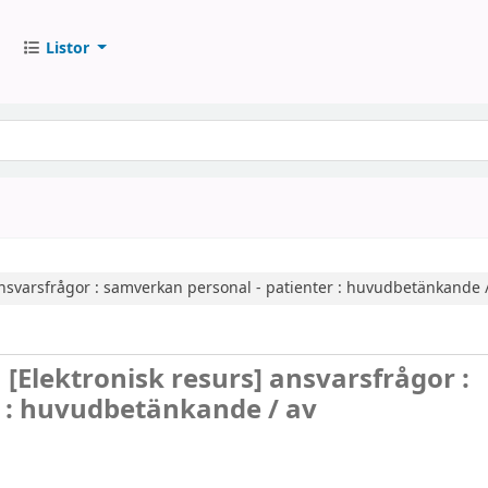
Listor
nsvarsfrågor : samverkan personal - patienter : huvudbetänkande 
n
[Elektronisk resurs]
ansvarsfrågor :
r : huvudbetänkande /
av