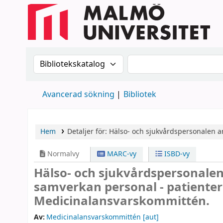
Sök i katalogen efter:
Sök i katalogen
Avancerad sökning
Bibliotek
Hem
Detaljer för:
Hälso- och sjukvårdspersonalen
a
Normalvy
MARC-vy
ISBD-vy
Hälso- och sjukvårdspersonale
samverkan personal - patiente
Medicinalansvarskommittén.
Av:
Medicinalansvarskommittén
[aut]