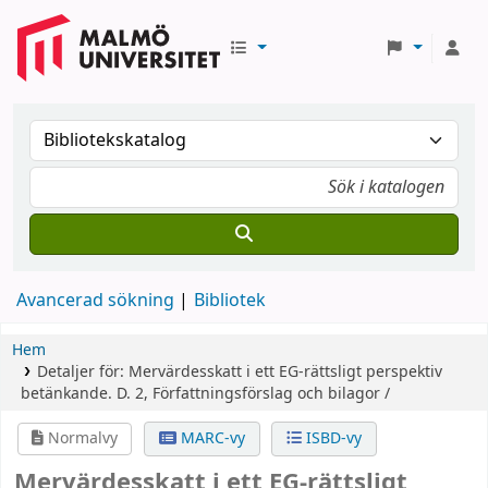
Avancerad sökning
Bibliotek
Hem
Detaljer för:
Mervärdesskatt i ett EG-rättsligt perspektiv
betänkande.
D. 2,
Författningsförslag och bilagor /
Normalvy
MARC-vy
ISBD-vy
Mervärdesskatt i ett EG-rättsligt