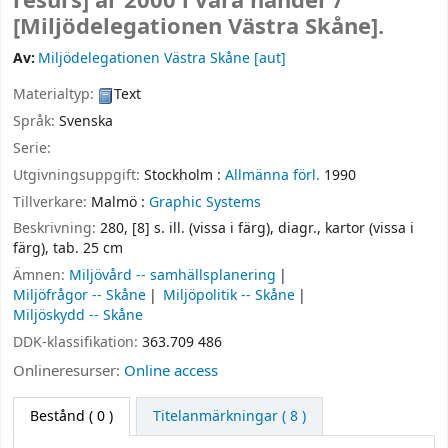
resurs]
år 2000 i våra händer /
[Miljödelegationen Västra Skåne].
Av:
Miljödelegationen Västra Skåne
[aut]
Materialtyp:
Text
Språk:
Svenska
Serie:
Utgivningsuppgift:
Stockholm :
Allmänna förl.
1990
Tillverkare:
Malmö :
Graphic Systems
Beskrivning:
280, [8] s. ill. (vissa i färg), diagr., kartor (vissa i
färg), tab. 25 cm
Ämnen:
Miljövård -- samhällsplanering
Miljöfrågor -- Skåne
Miljöpolitik -- Skåne
Miljöskydd -- Skåne
DDK-klassifikation:
363.709 486
Onlineresurser:
Online access
Bestånd
( 0 )
Titelanmärkningar ( 8 )