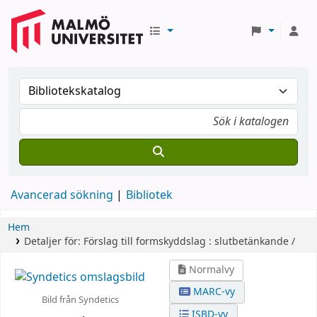
Avancerad sökning
Bibliotek
Hem
Detaljer för:
Förslag till formskyddslag :
slutbetänkande /
Normalvy
MARC-vy
Bild från Syndetics
ISBD-vy