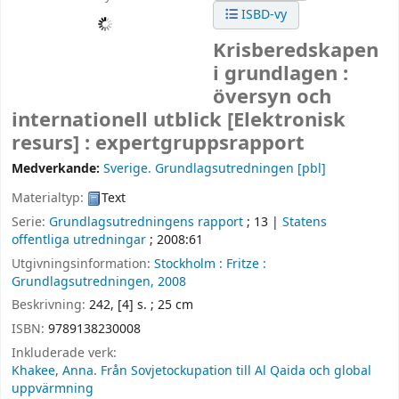
ISBD-vy
Krisberedskapen
i grundlagen :
översyn och
internationell utblick
[Elektronisk
resurs] : expertgruppsrapport
Medverkande:
Sverige. Grundlagsutredningen
[pbl]
Materialtyp:
Text
Serie:
Grundlagsutredningens rapport
; 13
|
Statens
offentliga utredningar
; 2008:61
Utgivningsinformation:
Stockholm :
Fritze :
Grundlagsutredningen,
2008
Beskrivning:
242, [4] s. ; 25 cm
ISBN:
9789138230008
Inkluderade verk:
Khakee, Anna. Från Sovjetockupation till Al Qaida och global
uppvärmning