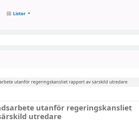
Listor
arbete utanför regeringskansliet
rapport av särskild utredare
dsarbete utanför regeringskansliet
särskild utredare