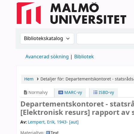
Sök i katalogen efter:
Sök i katalogen
Avancerad sökning
Bibliotek
Hem
Detaljer för:
Departementskontoret - statsråds
Normalvy
MARC-vy
ISBD-vy
Departementskontoret - statsrå
[Elektronisk resurs]
rapport av 
Av:
Lempert, Erik
, 1943-
[aut]
Materialtyp:
Text