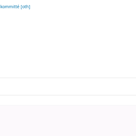
kskommitté
[oth]