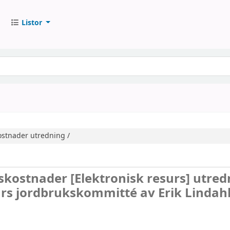
Listor
ostnader
utredning /
dskostnader
[Elektronisk resurs]
utred
års jordbrukskommitté av Erik Lindah