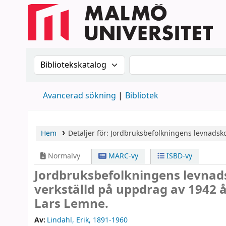
Sök i katalogen efter:
Sök i katalogen
Avancerad sökning
Bibliotek
Hem
Detaljer för:
Jordbruksbefolkningens levnadsk
Normalvy
MARC-vy
ISBD-vy
Jordbruksbefolkningens levna
verkställd på uppdrag av 1942 
Lars Lemne.
Av:
Lindahl, Erik
, 1891-1960