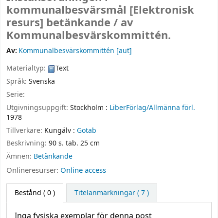
kommunalbesvärsmål
[Elektronisk
resurs]
betänkande /
av
Kommunalbesvärskommittén.
Av:
Kommunalbesvärskommittén
[aut]
Materialtyp:
Text
Språk:
Svenska
Serie:
Utgivningsuppgift:
Stockholm :
LiberFörlag/Allmänna förl.
1978
Tillverkare:
Kungälv :
Gotab
Beskrivning:
90 s. tab. 25 cm
Ämnen:
Betänkande
Onlineresurser:
Online access
Bestånd
( 0 )
Titelanmärkningar ( 7 )
Inga fysiska exemplar för denna post