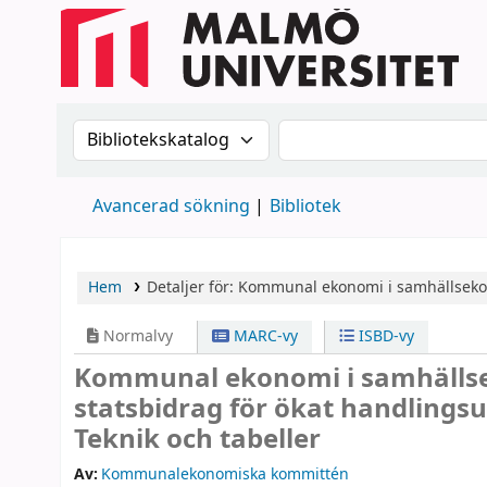
Sök i katalogen efter:
Sök i katalogen
Avancerad sökning
Bibliotek
Hem
Detaljer för:
Kommunal ekonomi i samhällseko
Normalvy
MARC-vy
ISBD-vy
Kommunal ekonomi i samhälls
statsbidrag för ökat handlings
Teknik och tabeller
Av:
Kommunalekonomiska kommittén