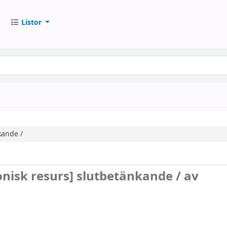
Listor
kande /
onisk resurs]
slutbetänkande /
av