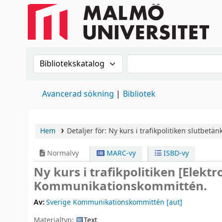
Sök i katalogen efter:
Sök i katalogen
Avancerad sökning
Bibliotek
Hem
Detaljer för:
Ny kurs i trafikpolitiken
slutbetän
Normalvy
MARC-vy
ISBD-vy
Ny kurs i trafikpolitiken
[Elektr
Kommunikationskommittén.
Av:
Sverige Kommunikationskommittén
[aut]
Materialtyp:
Text