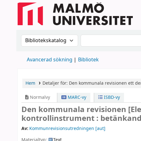
Sök i katalogen efter:
Sök i katalogen
Avancerad sökning
Bibliotek
Hem
Detaljer för:
Den kommunala revisionen
ett de
Normalvy
MARC-vy
ISBD-vy
Den kommunala revisionen
[El
kontrollinstrument : betänkand
Av:
Kommunrevisionsutredningen
[aut]
Materialtyp:
Text