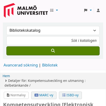
Avancerad sökning
Bibliotek
Hem
Detaljer för:
Kompetensutveckling
en utmaning :
delbetänkande /
Normalvy
MARC-vy
ISBD-vy
Kompetensutveckling
[Elektronisk