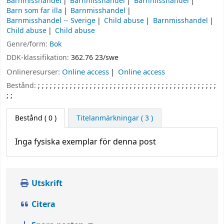
Barnmisshandel
Barnmisshandel
Barnmisshandel
Barn som far illa
Barnmisshandel
Barnmisshandel -- Sverige
Child abuse
Barnmisshandel
Child abuse
Child abuse
Genre/form:
Bok
DDK-klassifikation:
362.76 23/swe
Onlineresurser:
Online access
Online access
Bestånd:
;
;
;
;
;
;
;
;
;
;
;
;
;
;
;
;
;
;
;
;
;
;
;
;
;
;
;
;
;
;
;
;
;
;
;
;
;
;
;
;
;
;
;
;
;
;
;
Bestånd
( 0 )
Titelanmärkningar ( 3 )
Inga fysiska exemplar för denna post
Utskrift
Citera