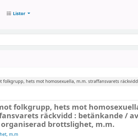
Listor
ot folkgrupp, hets mot homosexuella, m.m.
straffansvarets räckvidd
 mot folkgrupp, hets mot homosexuell
ffansvarets räckvidd : betänkande /
a
organiserad brottslighet, m.m.
ghet, m.m