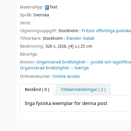
Materialtyp:
Text
Språk:
Svenska
Serie:
Utgivningsuppgift:
Stockholm :
Fritzes offentliga publika
Tillverkare:
Stockholm :
Elander Gotab
Beskrivning:
326 s. (326, [4] s.) 25 cm
Bärartyp:
Ämnen:
Organiserad brottslighet -- juridik och lagstiftn
Organiserad brottslighet -- Sverige
Onlineresurser:
Online access
Bestånd
( 0 )
Titelanmärkningar ( 2 )
Inga fysiska exemplar för denna post