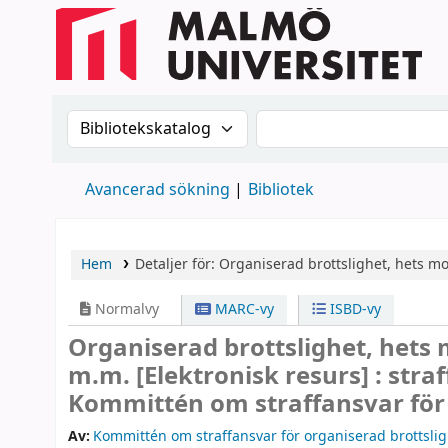
Sök i katalogen efter:
Sök i katalogen
Avancerad sökning
Bibliotek
Hem
Detaljer för:
Organiserad brottslighet, hets m
Normalvy
MARC-vy
ISBD-vy
Organiserad brottslighet, hets
m.m.
[Elektronisk resurs] :
stra
Kommittén om straffansvar för 
Av:
Kommittén om straffansvar för organiserad brottsli