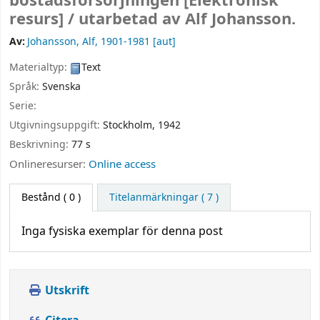
bostadsförsörjningen
[Elektronisk
resurs] /
utarbetad av Alf Johansson.
Av:
Johansson, Alf
, 1901-1981
[aut]
Materialtyp:
Text
Språk:
Svenska
Serie:
Utgivningsuppgift:
Stockholm,
1942
Beskrivning:
77 s
Onlineresurser:
Online access
Bestånd
( 0 )
Titelanmärkningar ( 7 )
Inga fysiska exemplar för denna post
Utskrift