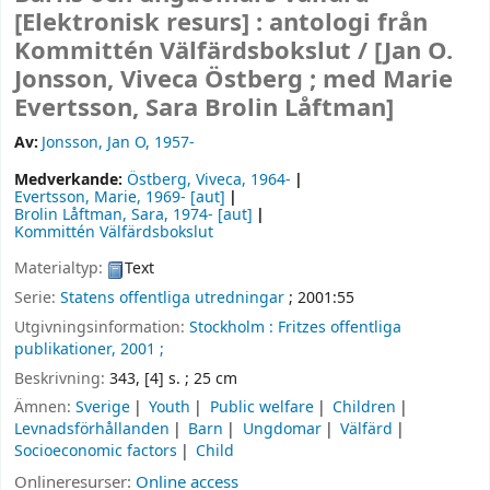
[Elektronisk resurs] :
antologi från
Kommittén Välfärdsbokslut /
[Jan O.
Jonsson, Viveca Östberg ; med Marie
Evertsson, Sara Brolin Låftman]
Av:
Jonsson, Jan O
, 1957-
Medverkande:
Östberg, Viveca
, 1964-
Evertsson, Marie
, 1969-
[aut]
Brolin Låftman, Sara
, 1974-
[aut]
Kommittén Välfärdsbokslut
Materialtyp:
Text
Serie:
Statens offentliga utredningar
; 2001:55
Utgivningsinformation:
Stockholm :
Fritzes offentliga
publikationer,
2001 ;
Beskrivning:
343, [4] s. ; 25 cm
Ämnen:
Sverige
Youth
Public welfare
Children
Levnadsförhållanden
Barn
Ungdomar
Välfärd
Socioeconomic factors
Child
Onlineresurser:
Online access