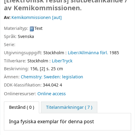
[Elektronisk resurs]
slutbetänkande /
av Kemikommissionen.
Av:
Kemikommissionen
[aut]
Materialtyp:
Text
Språk:
Svenska
Serie:
Utgivningsuppgift:
Stockholm :
Liber/Allmänna förl.
1985
Tillverkare:
Stockholm :
LiberTryck
Beskrivning:
156, [2] s. 25 cm
Ämnen:
Chemistry: Sweden: legislation
DDK-klassifikation:
344.042 4
Onlineresurser:
Online access
Bestånd
( 0 )
Titelanmärkningar ( 7 )
Inga fysiska exemplar för denna post