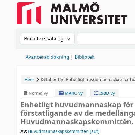
Sök i katalogen efter:
Sök i katalogen
Avancerad sökning
Bibliotek
Hem
Detaljer för:
Enhetligt huvudmannaskap för h
Normalvy
MARC-vy
ISBD-vy
Enhetligt huvudmannaskap för
förstatligande av de medellång
Huvudmannaskapskommittén.
Av:
Huvudmannaskapskommittén
[aut]