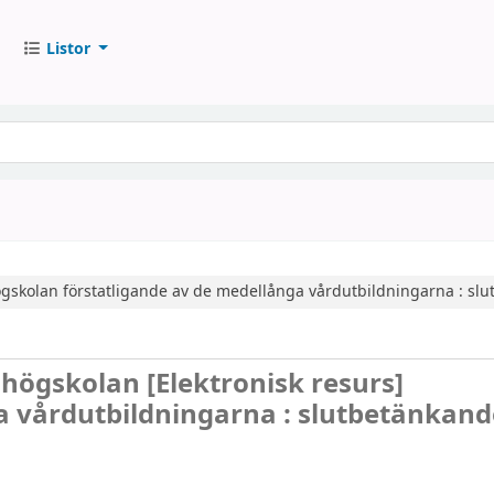
Listor
ögskolan
förstatligande av de medellånga vårdutbildningarna : slu
 högskolan
[Elektronisk resurs]
a vårdutbildningarna : slutbetänkand