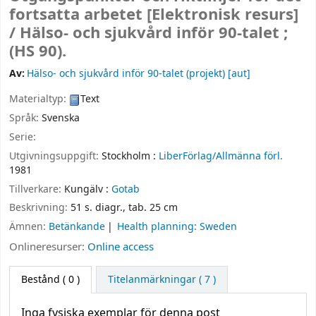
fortsatta arbetet
[Elektronisk resurs]
/
Hälso- och sjukvård inför 90-talet ;
(HS 90).
Av:
Hälso- och sjukvård inför 90-talet (projekt)
[aut]
Materialtyp:
Text
Språk:
Svenska
Serie:
Utgivningsuppgift:
Stockholm :
LiberFörlag/Allmänna förl.
1981
Tillverkare:
Kungälv :
Gotab
Beskrivning:
51 s. diagr., tab. 25 cm
Ämnen:
Betänkande
Health planning: Sweden
Onlineresurser:
Online access
Bestånd
( 0 )
Titelanmärkningar ( 7 )
Inga fysiska exemplar för denna post