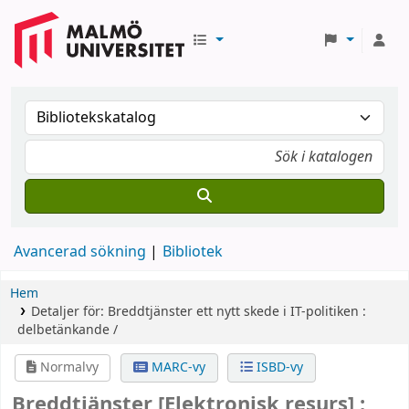
Avancerad sökning
Bibliotek
Hem
Detaljer för:
Breddtjänster
ett nytt skede i IT-politiken :
delbetänkande /
Normalvy
MARC-vy
ISBD-vy
Breddtjänster
[Elektronisk resurs] :