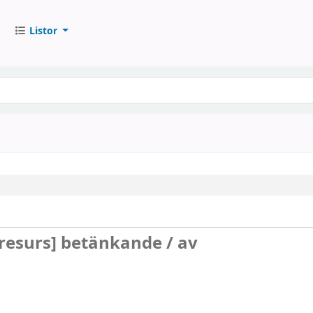
Listor
 resurs]
betänkande /
av