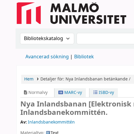
Sök i katalogen efter:
Sök i katalogen
Avancerad sökning
Bibliotek
Hem
Detaljer för:
Nya Inlandsbanan
betänkande /
Normalvy
MARC-vy
ISBD-vy
Nya Inlandsbanan
[Elektronisk
Inlandsbanekommittén.
Av:
Inlandsbanekommittén
Materialtyp:
Text