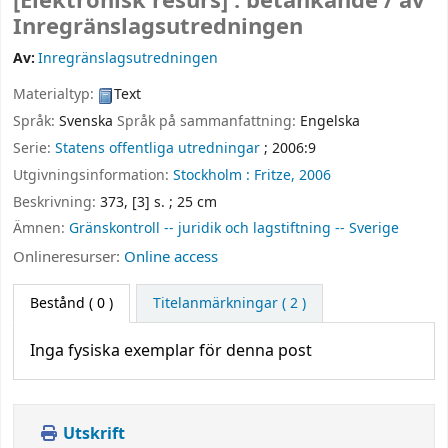
[Elektronisk resurs] :
betänkande /
av
Inregränslagsutredningen
Av:
Inregränslagsutredningen
Materialtyp:
Text
Språk:
Svenska
Språk på sammanfattning:
Engelska
Serie:
Statens offentliga utredningar
; 2006:9
Utgivningsinformation:
Stockholm :
Fritze,
2006
Beskrivning:
373, [3] s. ; 25 cm
Ämnen:
Gränskontroll -- juridik och lagstiftning -- Sverige
Onlineresurser:
Online access
Bestånd
( 0 )
Titelanmärkningar ( 2 )
Inga fysiska exemplar för denna post
Utskrift